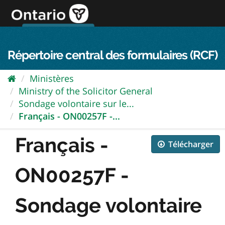
Passer
directement
au
Connexion FPO
aller au contenu
english
contenu
Répertoire central des formulaires (RCF)
Ministères
Ministry of the Solicitor General
Sondage volontaire sur le...
Français - ON00257F -...
Français -
Télécharger
ON00257F -
Sondage volontaire