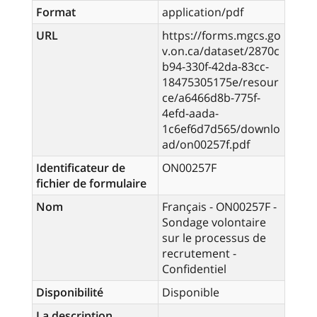
Format
application/pdf
URL
https://forms.mgcs.go
v.on.ca/dataset/2870c
b94-330f-42da-83cc-
18475305175e/resour
ce/a6466d8b-775f-
4efd-aada-
1c6ef6d7d565/downlo
ad/on00257f.pdf
Identificateur de
ON00257F
fichier de formulaire
Nom
Français - ON00257F -
Sondage volontaire
sur le processus de
recrutement -
Confidentiel
Disponibilité
Disponible
La description