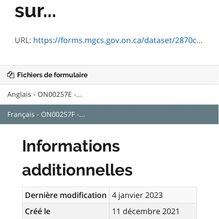
sur...
URL:
https://forms.mgcs.gov.on.ca/dataset/2870cb94-330f-42da-83cc-18475305175e/resource/a6466d8b-775f-4efd-aada-1c6ef6d7d565/download/on00257f.pdf
Fichiers de formulaire
Anglais - ON00257E -...
Français - ON00257F -...
Informations
additionnelles
Dernière modification
4 janvier 2023
Créé le
11 décembre 2021