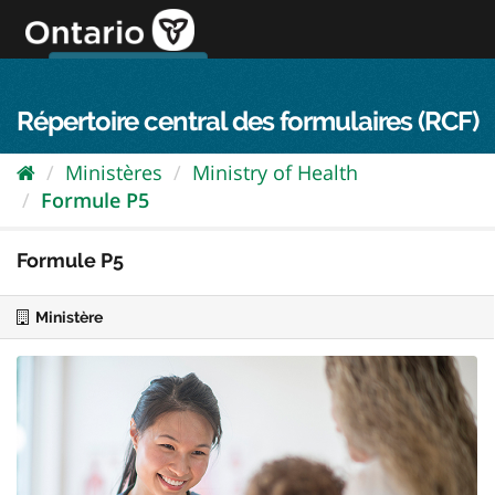
Passer
directement
au
Connexion FPO
aller au contenu
english
contenu
Répertoire central des formulaires (RCF)
Ministères
Ministry of Health
Formule P5
Formule P5
Ministère