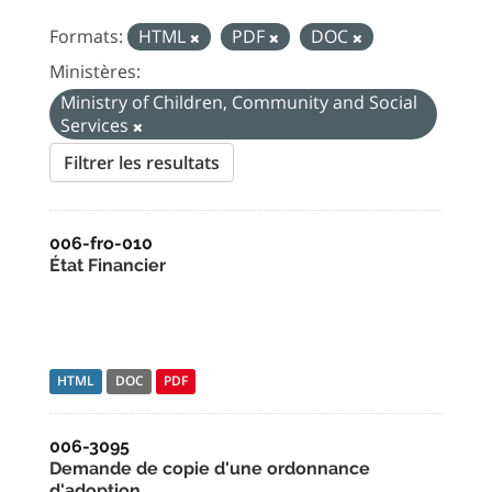
Formats:
HTML
PDF
DOC
Ministères:
Ministry of Children, Community and Social
Services
Filtrer les resultats
006-fro-010
État Financier
HTML
DOC
PDF
006-3095
Demande de copie d'une ordonnance
d'adoption