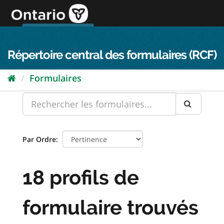
Passer
directement
au
Connexion FPO
aller au contenu
english
contenu
Répertoire central des formulaires (RCF)
Formulaires
Par Ordre
18 profils de
formulaire trouvés