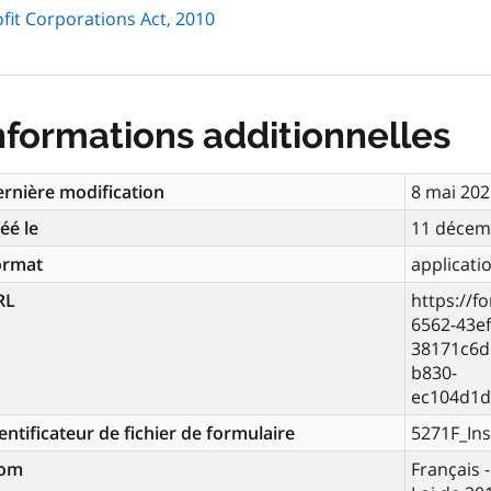
fit Corporations Act, 2010
nformations additionnelles
rnière modification
8 mai 202
éé le
11 décem
ormat
applicati
RL
https://f
6562-43ef
38171c6d
b830-
ec104d1d
entificateur de fichier de formulaire
5271F_Ins
om
Français -