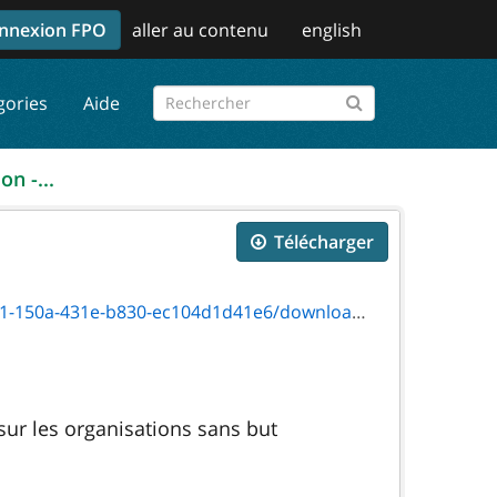
nnexion FPO
aller au contenu
english
gories
Aide
on -...
Télécharger
0-ec104d1d41e6/download/5271f_instruction.pdf
 sur les organisations sans but