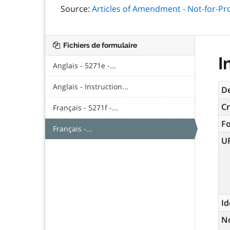
Source:
Articles of Amendment - Not-for-Pro
Fichiers de formulaire
I
Anglais - 5271e -...
Anglais - Instruction...
De
Cr
Français - 5271f -...
F
Français -...
U
Id
N