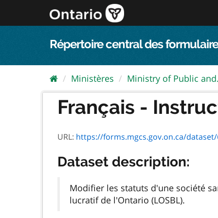
Passer
directement
au
contenu
Répertoire central des formulaire
Ministères
Ministry of Public and.
Français - Instruc
URL:
https://forms.mgcs.gov.on.ca/dataset/6587
Dataset description:
Modifier les statuts d'une société sa
lucratif de l'Ontario (LOSBL).