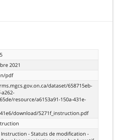
5
bre 2021
on/pdf
orms.mgcs.gov.on.ca/dataset/658715eb-
-a262-
65de/resource/a6153a91-150a-431e-
41e6/download/5271f_instruction.pdf
truction
 Instruction - Statuts de modification -