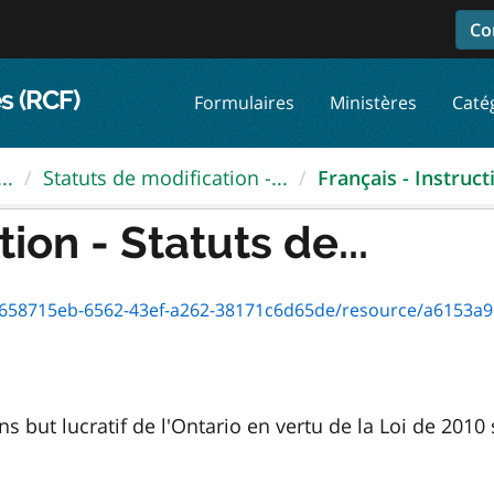
Co
s (RCF)
Formulaires
Ministères
Caté
..
Statuts de modification -...
Français - Instructi
tion - Statuts de...
15eb-6562-43ef-a262-38171c6d65de/resource/a6153a91-150a-431e-b83
ns but lucratif de l'Ontario en vertu de la Loi de 2010