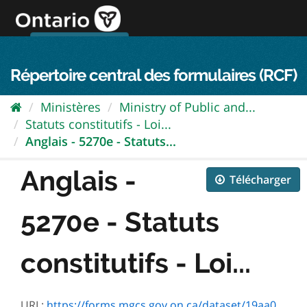
Passer
directement
au
Connexion FPO
aller au contenu
english
contenu
Répertoire central des formulaires (RCF)
Ministères
Ministry of Public and...
Statuts constitutifs - Loi...
Anglais - 5270e - Statuts...
Anglais -
Télécharger
5270e - Statuts
constitutifs - Loi...
URL:
https://forms.mgcs.gov.on.ca/dataset/19aa0b7f-e4af-49d5-bc43-43d53b5c7827/resource/73bdb764-1a44-487c-8a4d-d9c8fb7d253d/download/5270e.pdf