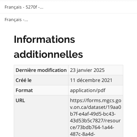
Français - 5270f -...
Français -...
Informations
additionnelles
Dernière modification
23 janvier 2025
Créé le
11 décembre 2021
Format
application/pdf
URL
https://forms.mgcs.go
v.on.ca/dataset/19aa0
b7f-e4af-49d5-bc43-
43d53b5c7827/resour
ce/73bdb764-1a44-
487c-8a4d-