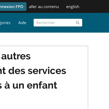
nnexion FPO
aller au contenu
english
gories
Aide
 autres
t des services
 à un enfant