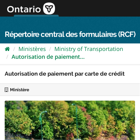
Passer
directement
au
Connexion FPO
aller au contenu
english
contenu
Répertoire central des formulaires (RCF)
Ministères
Ministry of Transportation
Autorisation de paiement...
Autorisation de paiement par carte de crédit
Ministère