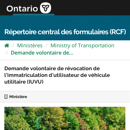
Passer
directement
au
Connexion FPO
aller au contenu
english
contenu
Répertoire central des formulaires (RCF)
Ministères
Ministry of Transportation
Demande volontaire de...
Demande volontaire de révocation de
l'immatriculation d'utilisateur de véhicule
utilitaire (IUVU)
Ministère