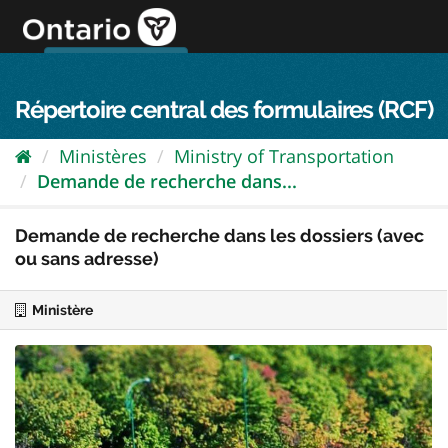
Passer
directement
au
Connexion FPO
aller au contenu
english
contenu
Répertoire central des formulaires (RCF)
Ministères
Ministry of Transportation
Demande de recherche dans...
Demande de recherche dans les dossiers (avec
ou sans adresse)
Ministère