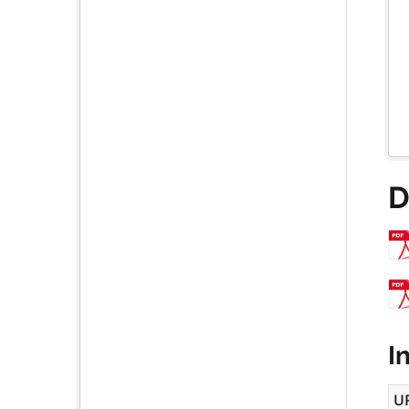
D
I
U