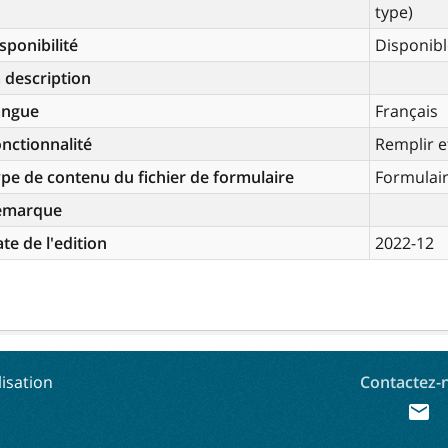
type)
sponibilité
Disponibl
 description
angue
Français
nctionnalité
Remplir e
pe de contenu du fichier de formulaire
Formulai
emarque
te de l'edition
2022-12
lisation
Contactez-
mail