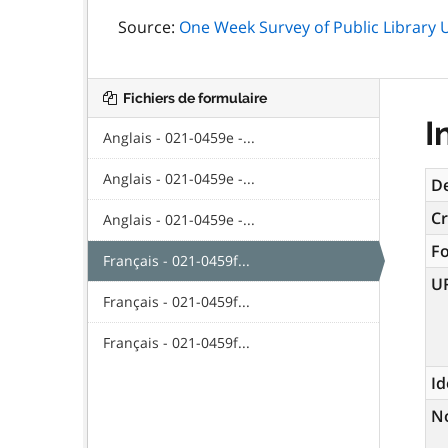
Source:
One Week Survey of Public Library 
Fichiers de formulaire
I
Anglais - 021-0459e -...
Anglais - 021-0459e -...
De
Cr
Anglais - 021-0459e -...
F
Français - 021-0459f...
U
Français - 021-0459f...
Français - 021-0459f...
Id
N