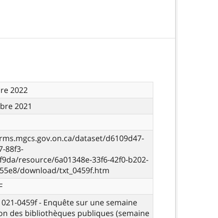
re 2022
bre 2021
orms.mgcs.gov.on.ca/dataset/d6109d47-
-88f3-
f9da/resource/6a01348e-33f6-42f0-b202-
55e8/download/txt_0459f.htm
F
- 021-0459f - Enquête sur une semaine
tion des bibliothèques publiques (semaine