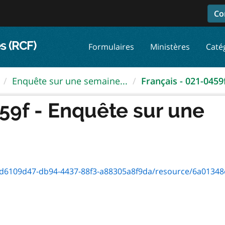
Co
s (RCF)
Formulaires
Ministères
Caté
Enquête sur une semaine...
Français - 021-0459f 
59f - Enquête sur une
109d47-db94-4437-88f3-a88305a8f9da/resource/6a01348e-33f6-42