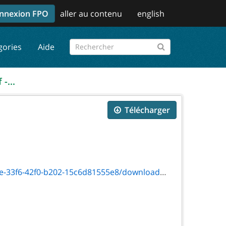
nnexion FPO
aller au contenu
english
gories
Aide
-...
Télécharger
f0-b202-15c6d81555e8/download/txt_0459f.htm