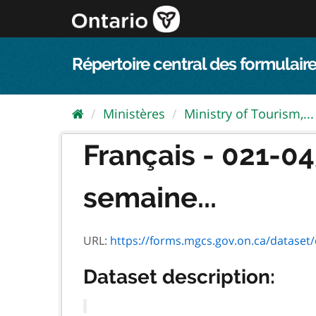
Passer
directement
au
contenu
Répertoire central des formulaire
Ministères
Ministry of Tourism,...
Français - 021-04
semaine...
URL:
https://forms.mgcs.gov.on.ca/dataset/d6
Dataset description: