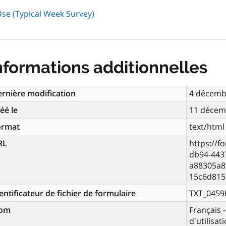
Use (Typical Week Survey)
nformations additionnelles
rnière modification
4 décemb
éé le
11 décem
ormat
text/html
RL
https://f
db94-4437
a88305a8
15c6d815
entificateur de fichier de formulaire
TXT_0459
om
Français 
d'utilisa