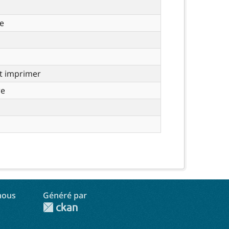
e
t imprimer
re
nous
Généré par