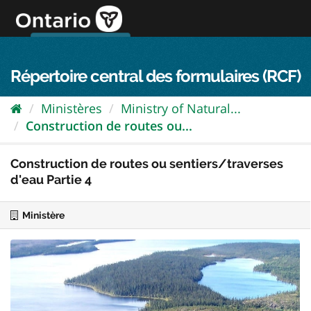
Passer
directement
au
Connexion FPO
aller au contenu
english
contenu
Répertoire central des formulaires (RCF)
Ministères
Ministry of Natural...
Construction de routes ou...
Construction de routes ou sentiers/traverses
d'eau Partie 4
Ministère