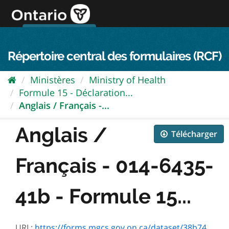
Passer
directement
au
Connexion FPO
aller au contenu
english
contenu
Répertoire central des formulaires (RCF)
Ministères
Ministry of Health
Formule 15 - Déclaration...
Anglais / Français -...
Anglais /
Télécharger
Français - 014-6435-
41b - Formule 15...
URL:
https://forms.mgcs.gov.on.ca/dataset/38b744a7-25fa-40d2-ab5c-14cda1de725f/resource/4ccdcd2d-cfde-4207-850d-c5690b4c37cf/download/6435-41f_.pdf