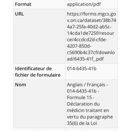
Format
application/pdf
URL
https://forms.mgcs.go
v.on.ca/dataset/38b74
4a7-25fa-40d2-ab5c-
14cda1de725f/resour
ce/4ccdcd2d-cfde-
4207-850d-
c5690b4c37cf/downlo
ad/6435-41f_.pdf
Identificateur de
014-6435-41b
fichier de formulaire
Nom
Anglais / Français -
014-6435-41b -
Formule 15 -
Déclaration du
médicin traitant en
vertu du paragraphe
35(6) de la Loi