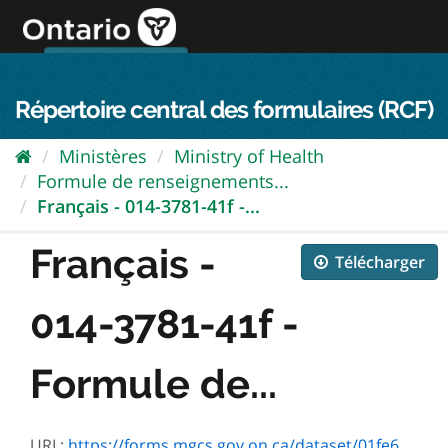
Passer
directement
au
Connexion FPO
aller au contenu
english
contenu
Répertoire central des formulaires (RCF)
Ministères
Ministry of Health
Formule de renseignements...
Français - 014-3781-41f -...
Français -
Télécharger
014-3781-41f -
Formule de...
URL:
https://forms.mgcs.gov.on.ca/dataset/01fe6b92-0a9f-486f-ba13-b30f076a60a2/resource/0b898f16-a8a1-4e76-b20c-ba3c0d0e95c7/download/3781-41f_.pdf