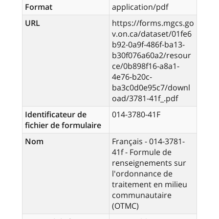
Format
application/pdf
URL
https://forms.mgcs.go
v.on.ca/dataset/01fe6
b92-0a9f-486f-ba13-
b30f076a60a2/resour
ce/0b898f16-a8a1-
4e76-b20c-
ba3c0d0e95c7/downl
oad/3781-41f_.pdf
Identificateur de
014-3780-41F
fichier de formulaire
Nom
Français - 014-3781-
41f - Formule de
renseignements sur
l'ordonnance de
traitement en milieu
communautaire
(OTMC)