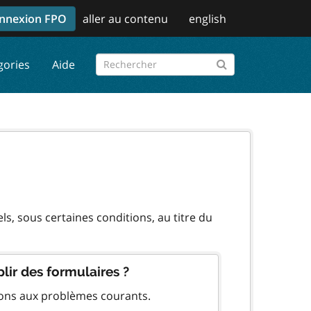
nnexion FPO
aller au contenu
english
gories
Aide
s, sous certaines conditions, au titre du
lir des formulaires ?
ions aux problèmes courants.