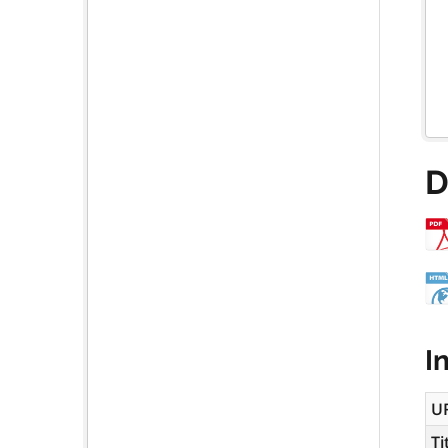
D
I
U
Ti