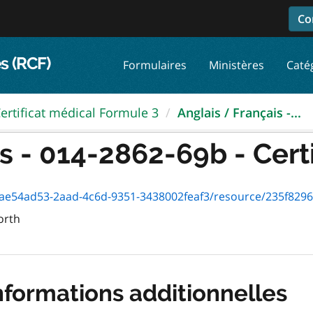
Co
s (RCF)
Formulaires
Ministères
Caté
ertificat médical Formule 3
Anglais / Français -...
 - 014-2862-69b - Certif
e54ad53-2aad-4c6d-9351-3438002feaf3/resource/235f8296-0288-4
orth
nformations additionnelles