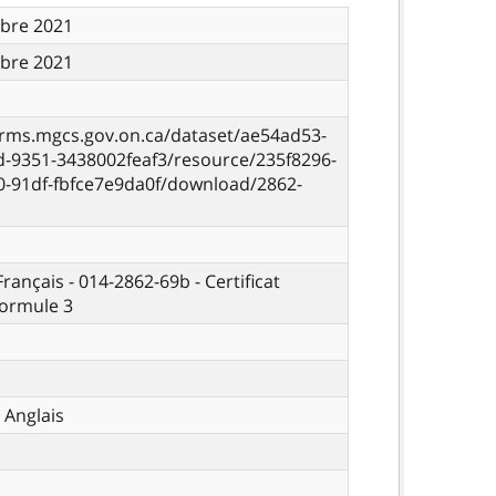
bre 2021
bre 2021
orms.mgcs.gov.on.ca/dataset/ae54ad53-
d-9351-3438002feaf3/resource/235f8296-
0-91df-fbfce7e9da0f/download/2862-
Français - 014-2862-69b - Certificat
Formule 3
 Anglais