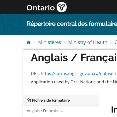
Passer
directement
au
contenu
Répertoire central des formulaire
Ministères
Ministry of Health
C
Anglais / Français
URL:
https://forms.mgcs.gov.on.ca/dataset/a
Application used by First Nations and the N
Fichiers de formulaire
I
Anglais / Français -...