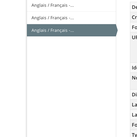
Anglais / Français -...
De
Cr
Anglais / Français -...
F
Anglais / Français -...
U
Id
N
Di
La
L
Fo
Ty