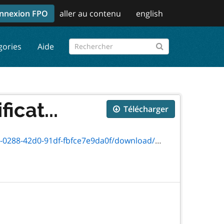
nnexion FPO
aller au contenu
english
gories
Aide
icat...
Télécharger
2d0-91df-fbfce7e9da0f/download/2862-69.pdf