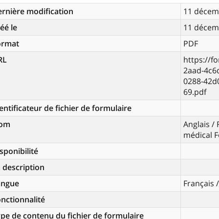
rnière modification
11 décem
éé le
11 décem
ormat
PDF
RL
https://f
2aad-4c6
0288-42d
69.pdf
entificateur de fichier de formulaire
om
Anglais / 
médical 
sponibilité
 description
angue
Français /
nctionnalité
pe de contenu du fichier de formulaire