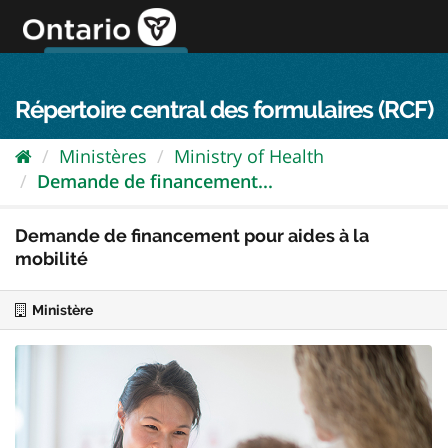
Passer
directement
au
Connexion FPO
aller au contenu
english
contenu
Répertoire central des formulaires (RCF)
Ministères
Ministry of Health
Demande de financement...
Demande de financement pour aides à la
mobilité
Ministère