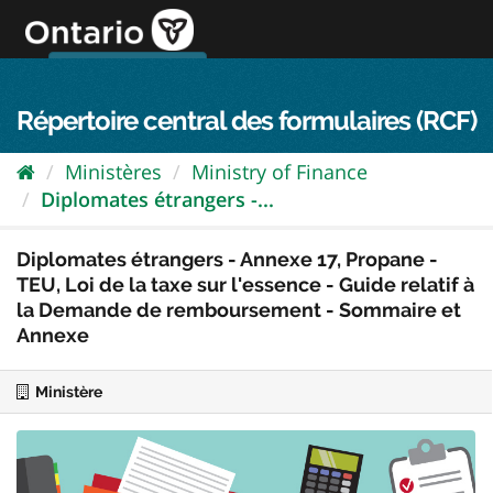
Passer
directement
au
Connexion FPO
aller au contenu
english
contenu
Répertoire central des formulaires (RCF)
Ministères
Ministry of Finance
Diplomates étrangers -...
Diplomates étrangers - Annexe 17, Propane -
TEU, Loi de la taxe sur l'essence - Guide relatif à
la Demande de remboursement - Sommaire et
Annexe
Ministère