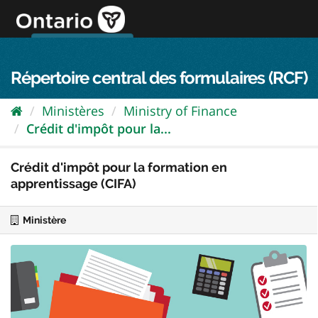
Passer
directement
au
Connexion FPO
aller au contenu
english
contenu
Répertoire central des formulaires (RCF)
Ministères
Ministry of Finance
Crédit d'impôt pour la...
Crédit d'impôt pour la formation en
apprentissage (CIFA)
Ministère