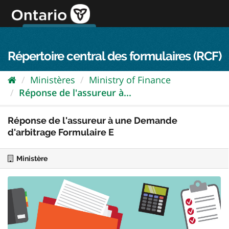
Passer
directement
au
Connexion FPO
aller au contenu
english
contenu
Répertoire central des formulaires (RCF)
Ministères
Ministry of Finance
Réponse de l'assureur à...
Réponse de l'assureur à une Demande
d'arbitrage Formulaire E
Ministère