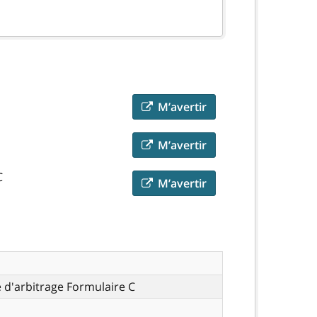
M’avertir
M’avertir
C
M’avertir
d'arbitrage Formulaire C