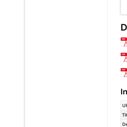
D
I
U
Ti
De