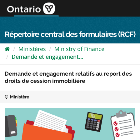
Passer
directement
au
Connexion FPO
aller au contenu
english
contenu
Répertoire central des formulaires (RCF)
Ministères
Ministry of Finance
Demande et engagement...
Demande et engagement relatifs au report des
droits de cession immobiliére
Ministère