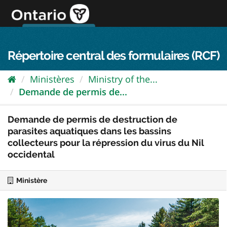
Passer
directement
au
Connexion FPO
aller au contenu
english
contenu
Répertoire central des formulaires (RCF)
Ministères
Ministry of the...
Demande de permis de...
Demande de permis de destruction de
parasites aquatiques dans les bassins
collecteurs pour la répression du virus du Nil
occidental
Ministère