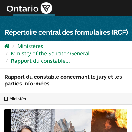
Passer
directement
au
Connexion FPO
aller au contenu
english
contenu
Répertoire central des formulaires (RCF)
Ministères
Ministry of the Solicitor General
Rapport du constable...
Rapport du constable concernant le jury et les
parties informées
Ministère