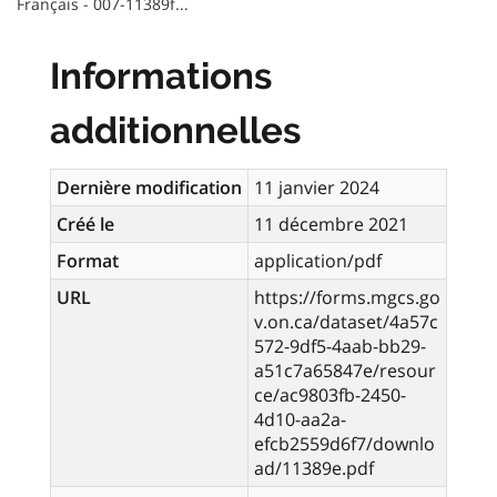
Français - 007-11389f...
Informations
additionnelles
Dernière modification
11 janvier 2024
Créé le
11 décembre 2021
Format
application/pdf
URL
https://forms.mgcs.go
v.on.ca/dataset/4a57c
572-9df5-4aab-bb29-
a51c7a65847e/resour
ce/ac9803fb-2450-
4d10-aa2a-
efcb2559d6f7/downlo
ad/11389e.pdf