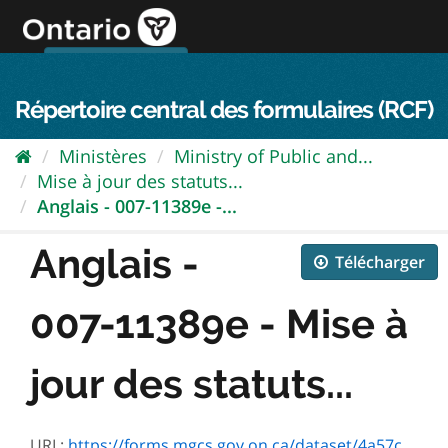
Passer
directement
au
Connexion FPO
aller au contenu
english
contenu
Répertoire central des formulaires (RCF)
Ministères
Ministry of Public and...
Mise à jour des statuts...
Anglais - 007-11389e -...
Anglais -
Télécharger
007-11389e - Mise à
jour des statuts...
URL:
https://forms.mgcs.gov.on.ca/dataset/4a57c572-9df5-4aab-bb29-a51c7a65847e/resource/ac9803fb-2450-4d10-aa2a-efcb2559d6f7/download/11389e.pdf