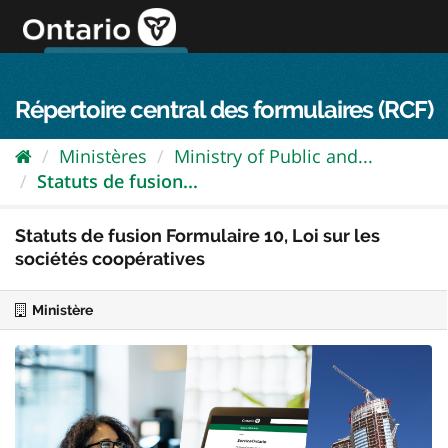
Passer
directement
au
Connexion FPO
aller au contenu
english
contenu
Répertoire central des formulaires (RCF)
Ministères
Ministry of Public and...
Statuts de fusion...
Statuts de fusion Formulaire 10, Loi sur les
sociétés coopératives
Ministère