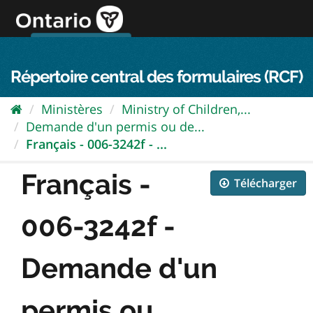
Passer
directement
au
Connexion FPO
aller au contenu
english
contenu
Répertoire central des formulaires (RCF)
Ministères
Ministry of Children,...
Demande d'un permis ou de...
Français - 006-3242f - ...
Français -
Télécharger
006-3242f -
Demande d'un
permis ou...