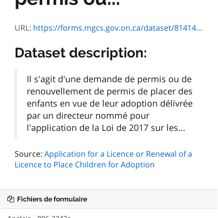
URL:
https://forms.mgcs.gov.on.ca/dataset/814146d0-a126-41c8-9309-f64db87389a8/resource/3976492b-fa80-4588-a1db-514eaec7f87c/download/3242f.pdf
Dataset description:
Il s'agit d'une demande de permis ou de
renouvellement de permis de placer des
enfants en vue de leur adoption délivrée
par un directeur nommé pour
l'application de la Loi de 2017 sur les...
Source:
Application for a Licence or Renewal of a
Licence to Place Children for Adoption
Fichiers de formulaire