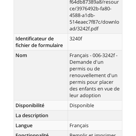
f64db87389a8/resour
ce/3976492b-fa80-
4588-a1db-
514eaec7f87c/downlo
ad/3242f.pdf
Identificateur de
3240f
fichier de formulaire
Nom
Français - 006-3242f -
Demande d'un
permis ou de
renouvellement d'un
permis pour placer
des enfants en vue de
leur adoption
Disponibilité
Disponible
La description
Langue
Français
Fonctionnalité
Remplir et imprimer