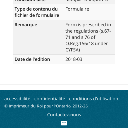
Type de contenu du
Formulaire
fichier de formulaire
Remarque
Form is prescribed in
the regulations (s.67-
71 and s.76 of
O.Reg.156/18 under
CYFSA)
Date de l'edition
2018-03
accessibilité
confidentialité
conditions d’utilisation
© Imprimeur du Roi pour l’Ontario, 2012-
26
Contactez-nous
mail