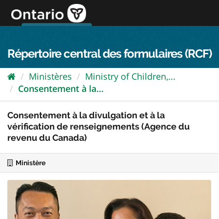
Passer
directement
au
Connexion FPO
aller au contenu
english
contenu
Répertoire central des formulaires (RCF)
Ministères
Ministry of Children,...
Consentement à la...
Consentement à la divulgation et à la
vérification de renseignements (Agence du
revenu du Canada)
Ministère