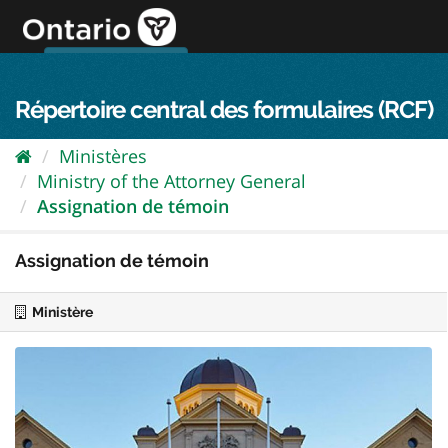
Passer
directement
au
Connexion FPO
aller au contenu
english
contenu
Répertoire central des formulaires (RCF)
Ministères
Ministry of the Attorney General
Assignation de témoin
Assignation de témoin
Ministère