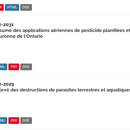
F
HTML
DOC
2-2031
sumé des applications aériennes de pesticide planifiées et
uronne de l'Ontario
TML
PDF
DOC
2-2029
levé des destructions de parasites terrestres et aquatiqu
TML
PDF
DOC