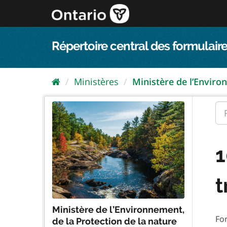
Passer
directement
au
contenu
Répertoire central des formulaire
Ministères
Ministère de l’Enviro
1
t
Ministère de l’Environnement,
Fo
de la Protection de la nature