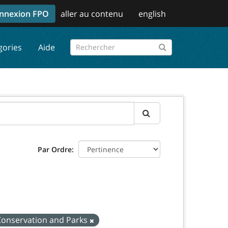
nnexion FPO
aller au contenu
english
gories
Aide
Par Ordre
 Conservation and Parks