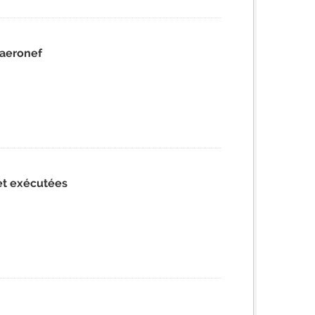
 aeronef
 et exécutées