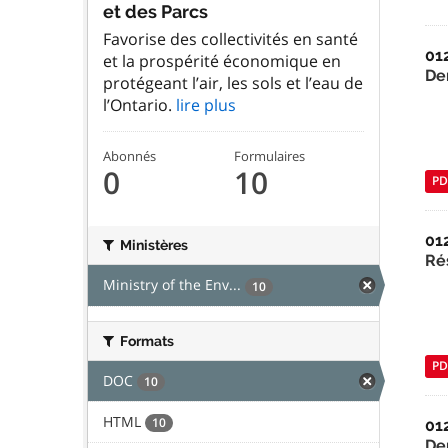
et des Parcs
Favorise des collectivités en santé
01
et la prospérité économique en
De
protégeant l’air, les sols et l’eau de
l’Ontario.
lire plus
Abonnés
Formulaires
0
10
PD
01
Ministères
Ré
Ministry of the Env...
10
Formats
PD
DOC
10
HTML
10
01
De