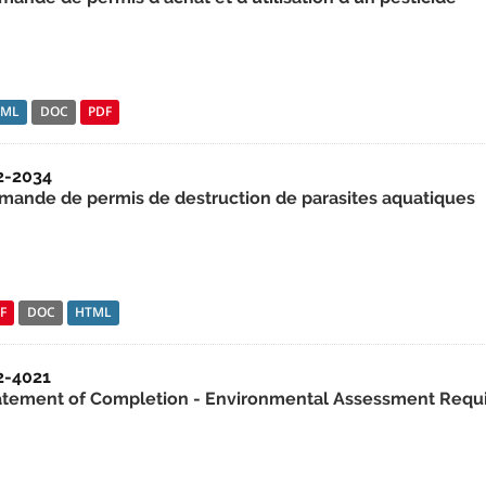
TML
DOC
PDF
2-2034
mande de permis de destruction de parasites aquatiques
F
DOC
HTML
2-4021
atement of Completion - Environmental Assessment Require