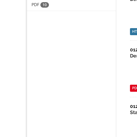
PDF
10
H
01
De
PD
01
St