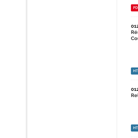
PD
01
Ré
Co
H
01
Re
H