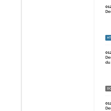
01
De
H
01
De
du 
D
01
De