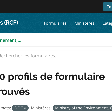
Co
s (RCF)
Formulaires
Ministères
Caté
nnement,...
0 profils de formulaire
rouvés
rmats:
DOC
Ministères:
Ministry of the Environment,