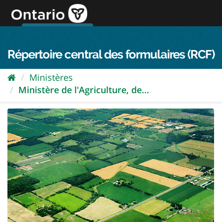
Passer
directement
au
Connexion FPO
aller au contenu
english
contenu
Répertoire central des formulaires (RCF)
Ministères
Ministère de l'Agriculture, de...