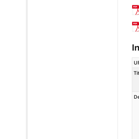
I
U
Ti
De