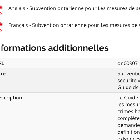
Anglais - Subvention ontarienne pour Les mesures de sec
Français - Subvention ontarienne pour Les mesures de s
nformations additionnelles
RL
on00907
tre
Subventi
securite 
Guide de 
scription
Le Guide 
les mesur
crimes h
complète
demandeur
définition
exigences