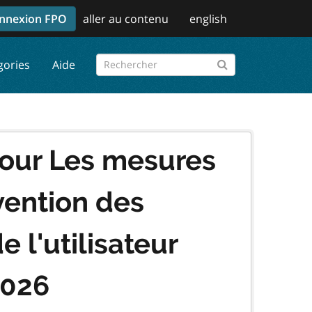
nnexion FPO
aller au contenu
english
gories
Aide
pour Les mesures
vention des
 l'utilisateur
2026