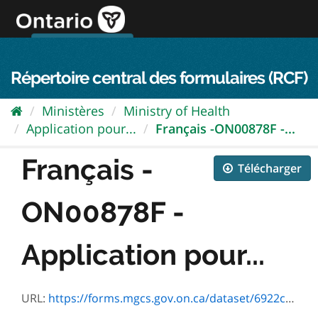
Passer
directement
au
Connexion FPO
aller au contenu
english
contenu
Répertoire central des formulaires (RCF)
Ministères
Ministry of Health
Application pour...
Français -ON00878F -...
Français -
Télécharger
ON00878F -
Application pour...
URL:
https://forms.mgcs.gov.on.ca/dataset/6922c3c3-762a-4d9f-8a22-771568d34767/resource/5e38ac30-a8eb-438b-8ec3-4341973ba43a/download/on00878f.pdf