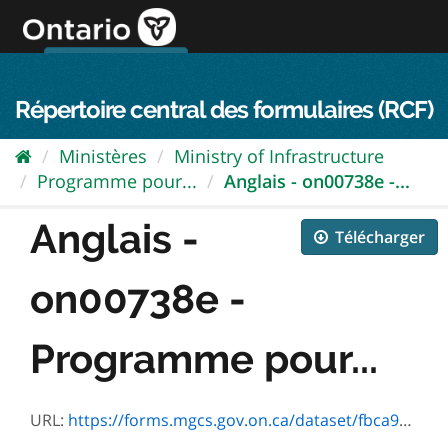
Passer
directement
au
Connexion FPO
aller au contenu
english
contenu
Répertoire central des formulaires (RCF)
Ministères
Ministry of Infrastructure
Programme pour...
Anglais - on00738e -...
Anglais -
Télécharger
on00738e -
Programme pour...
URL:
https://forms.mgcs.gov.on.ca/dataset/fbca97a8-5f57-4265-892a-45ac2e6b4ed7/resource/00043f18-4041-44ea-a6ca-9f78d13b057f/download/en_mhip-hecs-guidelines.pdf