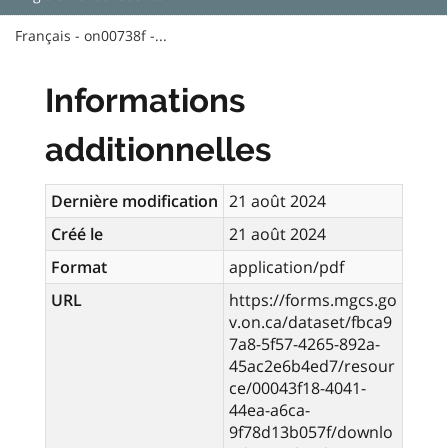
Français - on00738f -...
Informations
additionnelles
Dernière modification
21 août 2024
Créé le
21 août 2024
Format
application/pdf
URL
https://forms.mgcs.go
v.on.ca/dataset/fbca9
7a8-5f57-4265-892a-
45ac2e6b4ed7/resour
ce/00043f18-4041-
44ea-a6ca-
9f78d13b057f/downlo