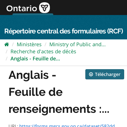
Passer
directement
au
Connexion FPO
aller au contenu
english
contenu
Répertoire central des formulaires (RCF)
Ministères
Ministry of Public and...
Recherche d'actes de décès
Anglais - Feuille de...
Anglais -
Télécharger
Feuille de
renseignements :...
URL:
https://forms.mgcs.gov.on.ca/dataset/582dd972-46c8-4c4e-9f4b-b71cf6c377a4/resource/5d347105-3251-4e72-bae3-4dbbe8b0ab50/download/240108-irs-fact-sheet.pdf