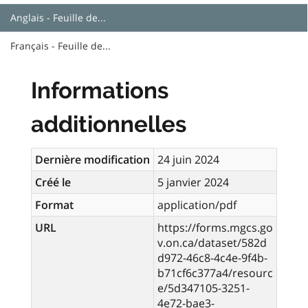
Anglais - Feuille de...
Français - Feuille de...
Informations
additionnelles
Dernière modification
24 juin 2024
Créé le
5 janvier 2024
Format
application/pdf
URL
https://forms.mgcs.go
v.on.ca/dataset/582d
d972-46c8-4c4e-9f4b-
b71cf6c377a4/resourc
e/5d347105-3251-
4e72-bae3-