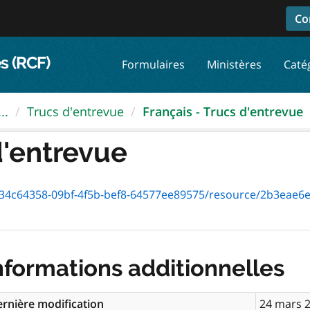
Co
s (RCF)
Formulaires
Ministères
Caté
..
Trucs d'entrevue
Français - Trucs d'entrevue
d'entrevue
c64358-09bf-4f5b-bef8-64577ee89575/resource/2b3eae6e-607d-49
nformations additionnelles
rnière modification
24 mars 