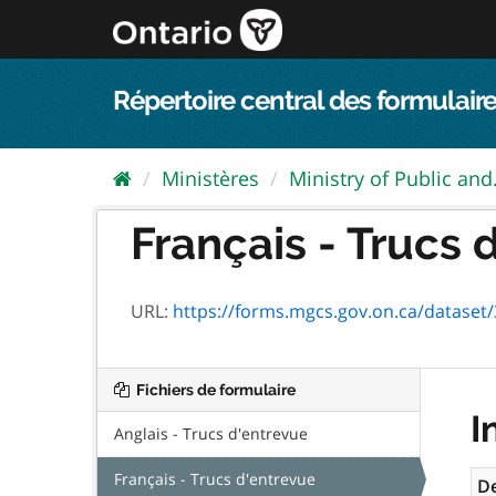
Passer
directement
au
contenu
Répertoire central des formulaire
Ministères
Ministry of Public and.
Français - Trucs 
URL:
https://forms.mgcs.gov.on.ca/dataset/34
Fichiers de formulaire
I
Anglais - Trucs d'entrevue
Français - Trucs d'entrevue
De