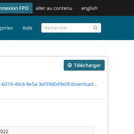
nnexion FPO
aller au contenu
english
gories
Aide
Télécharger
c6-8e5a-3ef39d0d9e0f/download/on00389f.pdf
2022