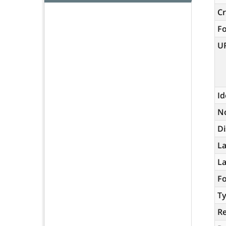
Cr
F
U
Id
N
Di
La
L
Fo
Ty
R