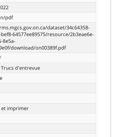
2022
on/pdf
orms.mgcs.gov.on.ca/dataset/34c64358-
b-bef8-64577ee89575/resource/2b3eae6e-
6-8e5a-
9e0f/download/on00389f.pdf
F
- Trucs d'entrevue
e
r et imprimer