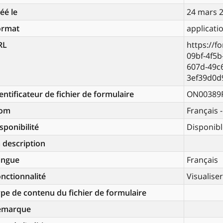
éé le
24 mars 
ormat
applicati
RL
https://f
09bf-4f5
607d-49c
3ef39d0d
entificateur de fichier de formulaire
ON00389
om
Français 
sponibilité
Disponibl
 description
angue
Français
nctionnalité
Visualise
pe de contenu du fichier de formulaire
emarque