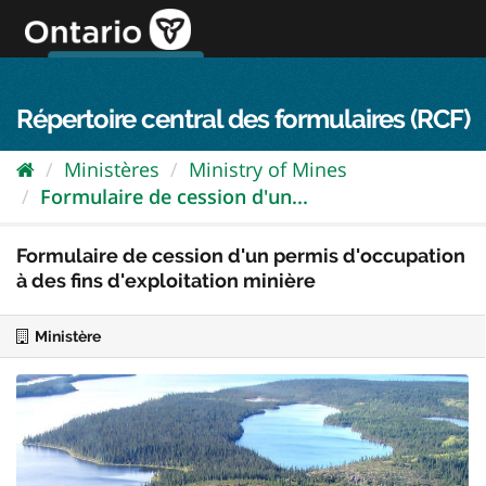
Passer
directement
au
Connexion FPO
aller au contenu
english
contenu
Répertoire central des formulaires (RCF)
Ministères
Ministry of Mines
Formulaire de cession d'un...
Formulaire de cession d'un permis d'occupation
à des fins d'exploitation minière
Ministère