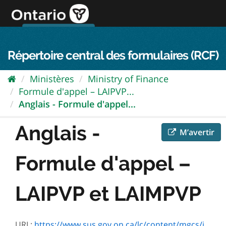
Passer
directement
au
Connexion FPO
aller au contenu
english
contenu
Répertoire central des formulaires (RCF)
Ministères
Ministry of Finance
Formule d'appel – LAIPVP...
Anglais - Formule d'appel...
Anglais -
M’avertir
Formule d'appel –
LAIPVP et LAIMPVP
URL:
https://www.sus.gov.on.ca/lc/content/mgcs/ipc/profiles/default.html?inTemplate=ON00345&lang=E