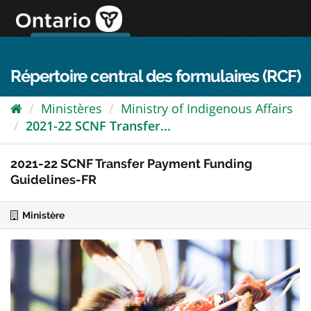
Passer
directement
au
Connexion FPO
aller au contenu
english
contenu
Répertoire central des formulaires (RCF)
Ministères
Ministry of Indigenous Affairs
2021-22 SCNF Transfer...
2021-22 SCNF Transfer Payment Funding
Guidelines-FR
Ministère