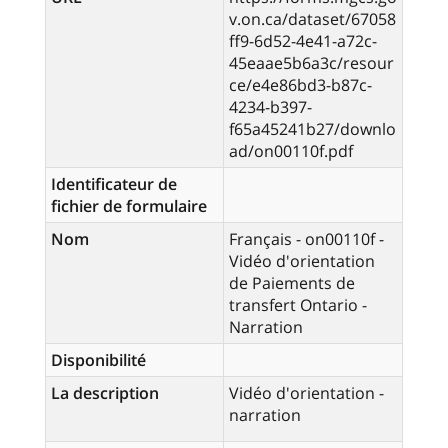
v.on.ca/dataset/67058
ff9-6d52-4e41-a72c-
45eaae5b6a3c/resour
ce/e4e86bd3-b87c-
4234-b397-
f65a45241b27/downlo
ad/on00110f.pdf
Identificateur de
fichier de formulaire
Nom
Français - on00110f -
Vidéo d'orientation
de Paiements de
transfert Ontario -
Narration
Disponibilité
La description
Vidéo d'orientation -
narration