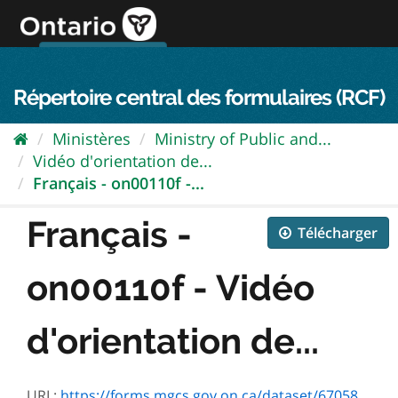
Passer
directement
au
Connexion FPO
aller au contenu
english
contenu
Répertoire central des formulaires (RCF)
Ministères
Ministry of Public and...
Vidéo d'orientation de...
Français - on00110f -...
Français -
Télécharger
on00110f - Vidéo
d'orientation de...
URL:
https://forms.mgcs.gov.on.ca/dataset/67058ff9-6d52-4e41-a72c-45eaae5b6a3c/resource/e4e86bd3-b87c-4234-b397-f65a45241b27/download/on00110f.pdf