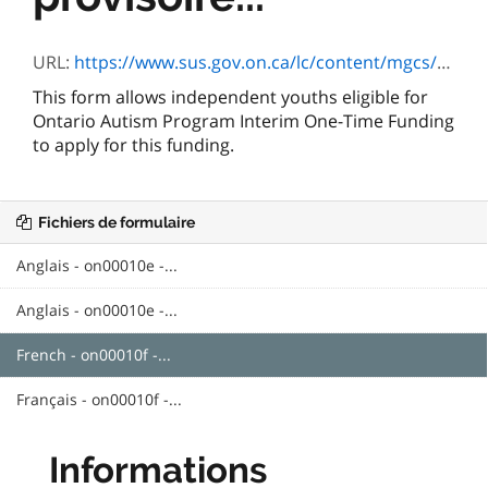
URL:
https://www.sus.gov.on.ca/lc/content/mgcs/profiles/default.html?contentRoot=repository:///Applications/ON00008/1.0/Assets&template=ON00010F.xdp&submitUrl=https://localhost:12443/rest/services/ON00008/Processes/HTML/SubmitForm&submitServiceProxy=https://www.sus.gov.on.ca/sub-proxy/all
This form allows independent youths eligible for
Ontario Autism Program Interim One-Time Funding
to apply for this funding.
Fichiers de formulaire
Anglais - on00010e -...
Anglais - on00010e -...
French - on00010f -...
Français - on00010f -...
Informations