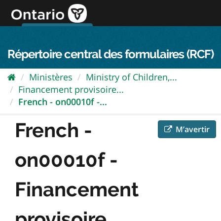
Passer
directement
au
Connexion FPO
aller au contenu
english
contenu
Répertoire central des formulaires (RCF)
Ministères
Ministry of Children,...
Financement provisoire...
French - on00010f -...
French -
M’avertir
on00010f -
Financement
provisoire...