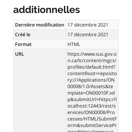
additionnelles
Dernière modification
17 décembre 2021
Créé le
17 décembre 2021
Format
HTML
URL
https://www.sus.gov.o
n.ca/lc/content/mgcs/
profiles/default.html?
contentRoot=reposito
ry:///Applications/ON
00008/1.0/Assets&te
mplate=ON00010F.xd
p&submitUrl=https://l
ocalhost:12443/rest/s
ervices/ON00008/Pro
cesses/HTML/SubmitF
orm&submitServicePr
oxy=https://www.sus.