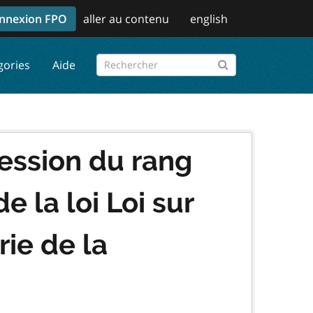
nnexion FPO
aller au contenu
english
gories
Aide
cession du rang
e la loi Loi sur
rie de la