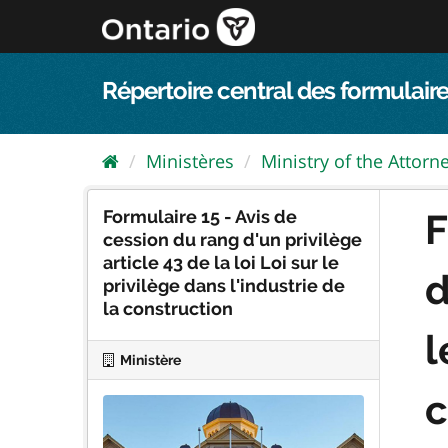
Passer
directement
au
contenu
Répertoire central des formulaire
Ministères
Ministry of the Attorn
Formulaire 15 - Avis de
F
cession du rang d'un privilège
article 43 de la loi Loi sur le
d
privilège dans l'industrie de
la construction
l
Ministère
c