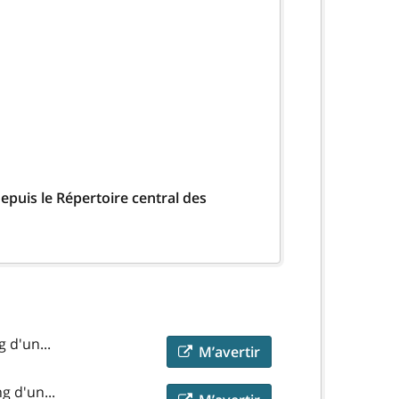
epuis le Répertoire central des
 d'un...
M’avertir
g d'un...