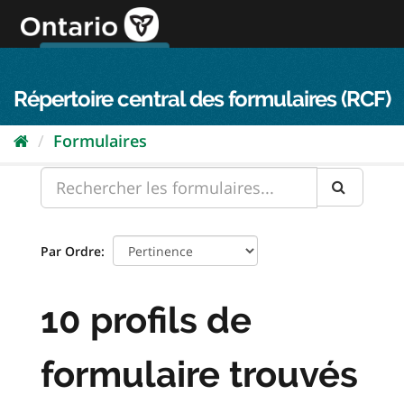
Passer
directement
au
Connexion FPO
aller au contenu
english
contenu
Répertoire central des formulaires (RCF)
Formulaires
Par Ordre
10 profils de
formulaire trouvés