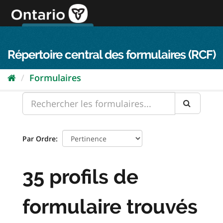
Passer
directement
au
Connexion FPO
aller au contenu
english
contenu
Répertoire central des formulaires (RCF)
Formulaires
Par Ordre
35 profils de
formulaire trouvés