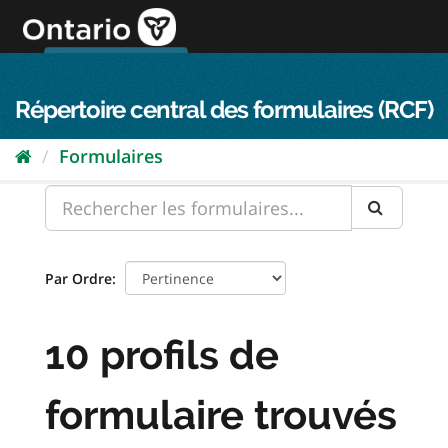
Passer
directement
au
Connexion FPO
aller au contenu
english
contenu
Répertoire central des formulaires (RCF)
Formulaires
Par Ordre
10 profils de
formulaire trouvés