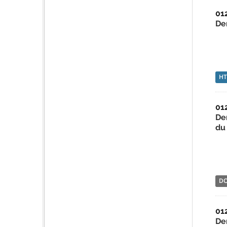
01
De
H
01
De
du 
D
01
De