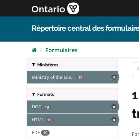
Passer
directement
au
contenu
Répertoire central des formulaire
Formulaires
Ministères
Ministry of the Env...
10
1
Formats
DOC
10
t
HTML
10
PDF
10
Fo