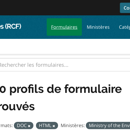
Co
s (RCF)
Formulaires
Ministères
Caté
0 profils de formulaire
rouvés
rmats:
DOC
HTML
Ministères:
Ministry of the E