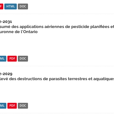
F
HTML
DOC
2-2031
sumé des applications aériennes de pesticide planifiées et
uronne de l'Ontario
TML
PDF
DOC
2-2029
levé des destructions de parasites terrestres et aquatiqu
TML
PDF
DOC