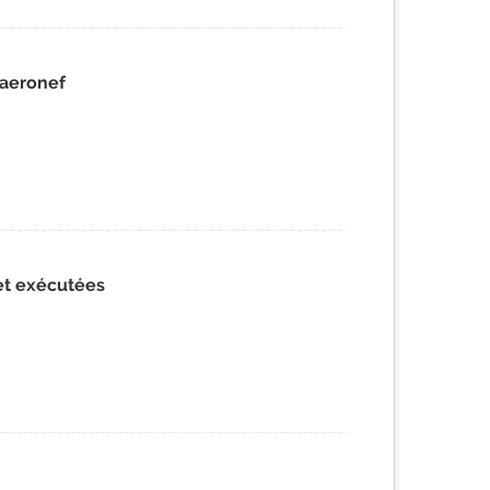
 aeronef
 et exécutées