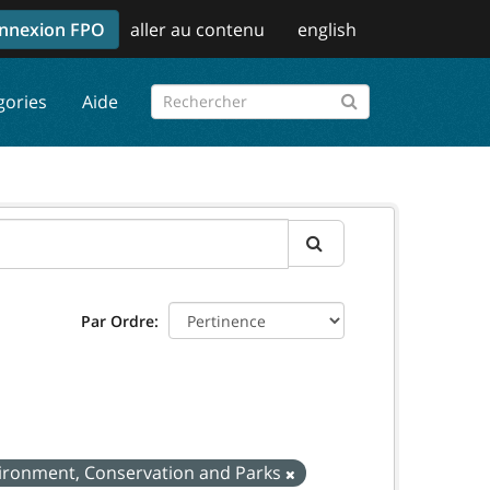
nnexion FPO
aller au contenu
english
gories
Aide
Par Ordre
nvironment, Conservation and Parks