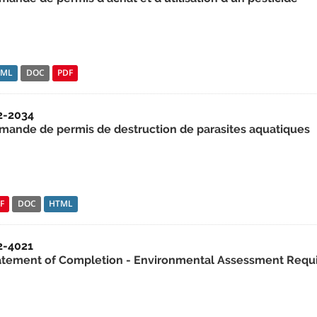
TML
DOC
PDF
2-2034
mande de permis de destruction de parasites aquatiques
F
DOC
HTML
2-4021
atement of Completion - Environmental Assessment Require