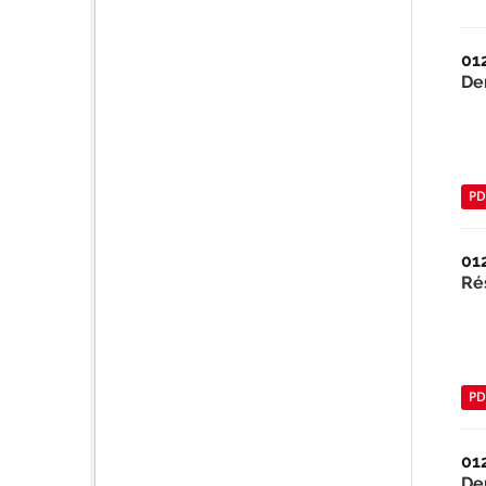
01
De
PD
01
Ré
PD
01
De