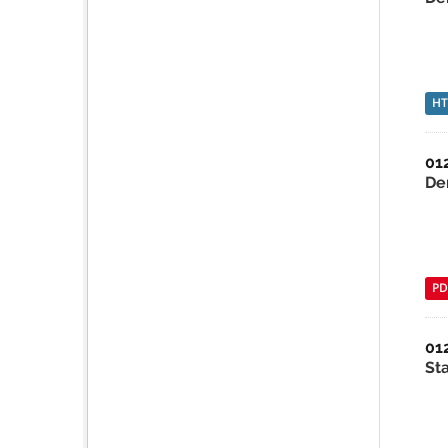
H
01
De
PD
01
St