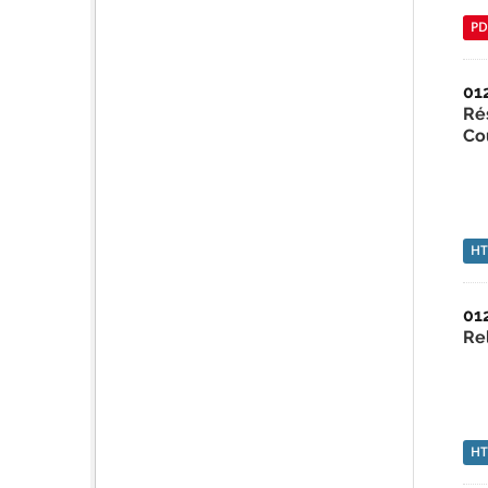
PD
01
Ré
Co
H
01
Re
H