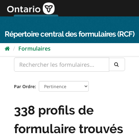
Passer
directement
au
Connexion FPO
aller au contenu
english
contenu
Répertoire central des formulaires (RCF)
Formulaires
Par Ordre
338 profils de
formulaire trouvés