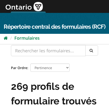
Passer
directement
au
Connexion FPO
aller au contenu
english
contenu
Répertoire central des formulaires (RCF)
Formulaires
Par Ordre
269 profils de
formulaire trouvés