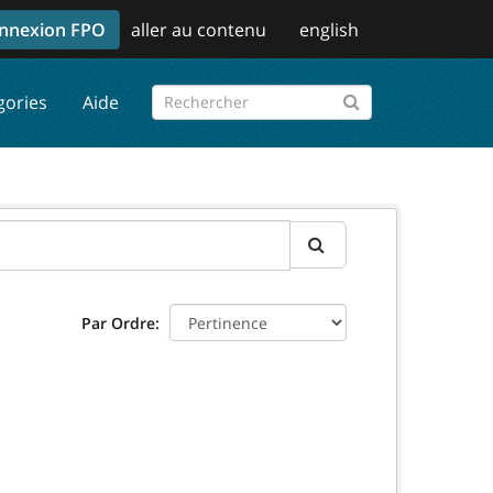
nnexion FPO
aller au contenu
english
gories
Aide
Par Ordre