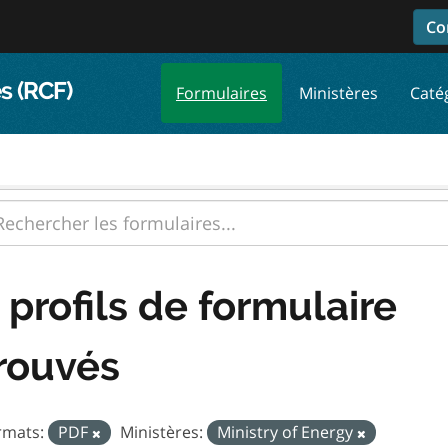
Co
s (RCF)
Formulaires
Ministères
Caté
 profils de formulaire
rouvés
rmats:
PDF
Ministères:
Ministry of Energy