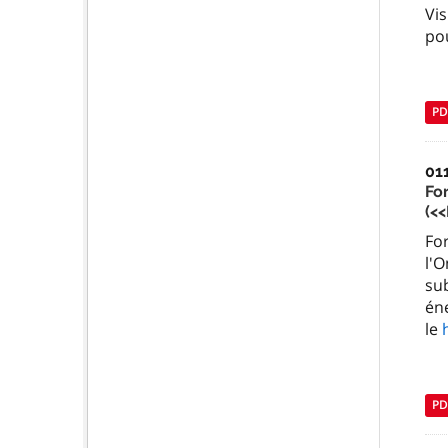
Vi
po
PD
01
Fo
(<
Fo
l'O
sub
éne
le
PD