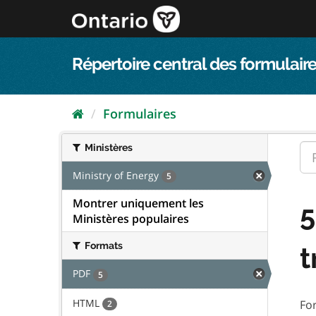
Passer
directement
au
contenu
Répertoire central des formulaire
Formulaires
Ministères
Ministry of Energy
5
Montrer uniquement les
5
Ministères populaires
Formats
t
PDF
5
HTML
Fo
2