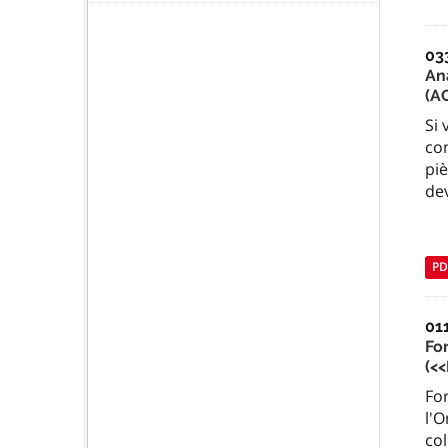
03
An
(A
Si 
con
piè
de
PD
01
Fo
(<
Fo
l'O
col