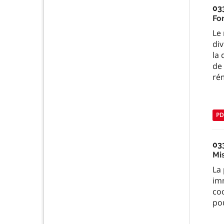
03
Fo
Le 
div
la 
de
ré
PD
03
Mi
La
im
co
po