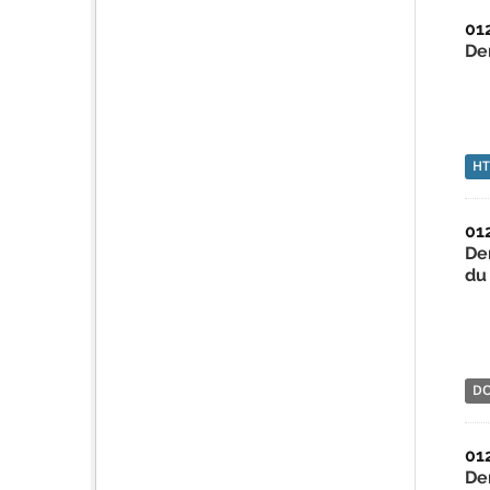
01
De
H
01
De
du 
D
01
De