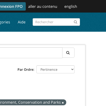
nnexion FPO
aller au contenu
english
gories
Aide
Par Ordre
nvironment, Conservation and Parks