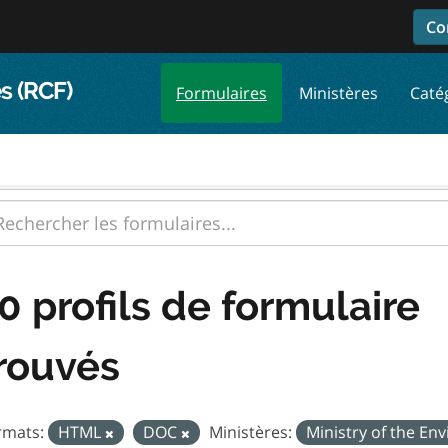
Co
s (RCF)
Formulaires
Ministères
Caté
0 profils de formulaire
rouvés
rmats:
HTML
DOC
Ministères:
Ministry of the E