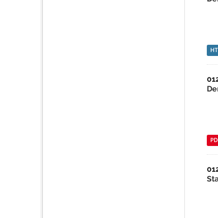
H
01
De
PD
01
St