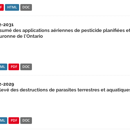
F
HTML
DOC
2-2031
sumé des applications aériennes de pesticide planifiées et
uronne de l'Ontario
TML
PDF
DOC
2-2029
levé des destructions de parasites terrestres et aquatiqu
TML
PDF
DOC