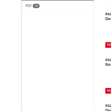
PDF
10
01
De
PD
01
Ré
PD
01
De