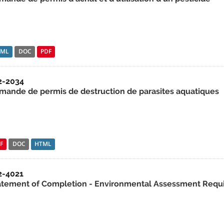
TML
DOC
PDF
2-2034
mande de permis de destruction de parasites aquatiques
F
DOC
HTML
2-4021
atement of Completion - Environmental Assessment Require