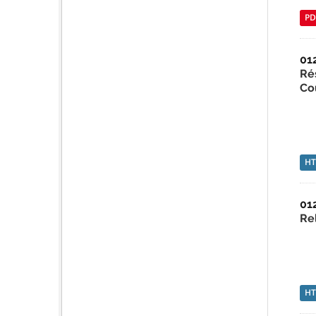
PD
01
Ré
Co
H
01
Re
H