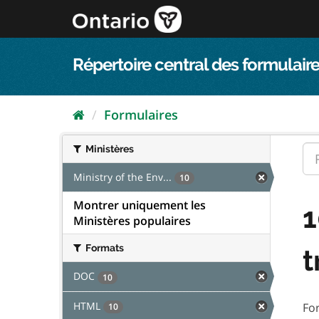
Passer
directement
au
contenu
Répertoire central des formulaire
Formulaires
Ministères
Ministry of the Env...
10
Montrer uniquement les
1
Ministères populaires
Formats
t
DOC
10
HTML
Fo
10