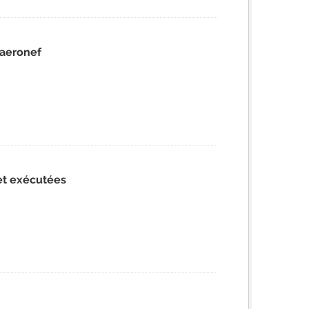
 aeronef
 et exécutées